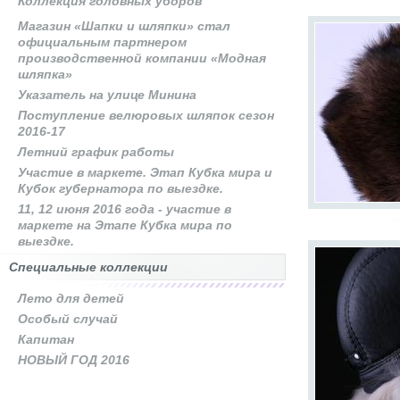
Коллекция головных уборов
Магазин «Шапки и шляпки» стал
официальным партнером
производственной компании «Модная
шляпка»
Указатель на улице Минина
Поступление велюровых шляпок сезон
2016-17
Летний график работы
Участие в маркете. Этап Кубка мира и
Кубок губернатора по выездке.
11, 12 июня 2016 года - участие в
маркете на Этапе Кубка мира по
выездке.
Специальные коллекции
Лето для детей
Особый случай
Капитан
НОВЫЙ ГОД 2016