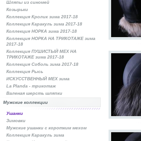
Шляпы из синомей
Козырьки
Коллекция Кролик зима 2017-18
Коллекция Каракуль зима 2017-18
Коллекция НОРКА зима 2017-18
Коллекция НОРКА НА ТРИКОТАЖЕ зима
2017-18
Коллекция ПУШИСТЫЙ МЕХ НА
ТРИКОТАЖЕ зима 2017-18
Коллекция Соболь зима 2017-18
Коллекция Рысь
ИСКУССТВЕННЫЙ МЕХ зима
La Planda - трикотаж
Валеная шерсть шляпки
Мужские коллекции
Ушанки
Зимовки
Мужские ушанки с коротким мехом
Коллекция Каракуль зима